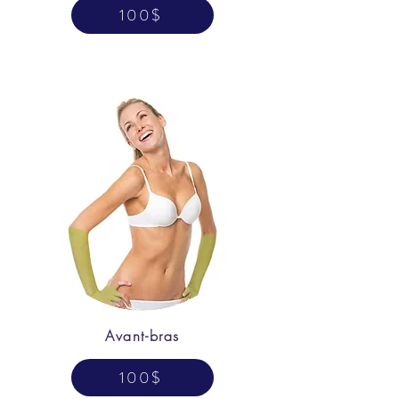
100$
Avant-bras
100$