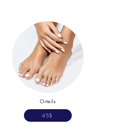
Orteils
45$