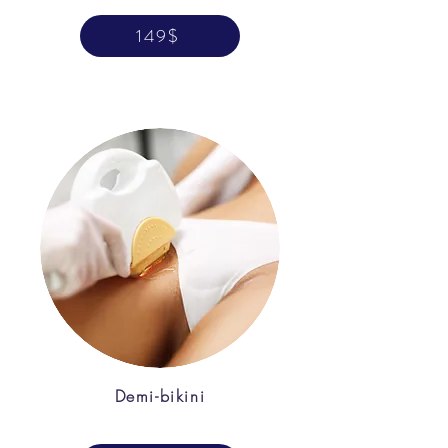
149$
Demi-bikini