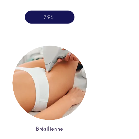
79$
Brésilienne