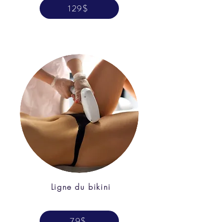
129$
Ligne du bikini
79$