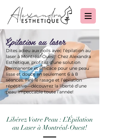
Épilation au laser
Dites adieu aux poils avec l’épilation au
laser à Montréal-Ouest! Chez Alexandra
Esthétique, profitez d’une solution
permanente et efficace pour une peau
lisse et douce en seulement 6 à 8
séances. Fini le rasage et l’épilation
répétitive—découvrez la liberté d’une
peau impeccable toute l’année!
Libérez Votre Peau : L’Épilation
au Laser à Montréal-Ouest!