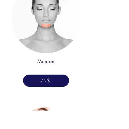
Menton
79$