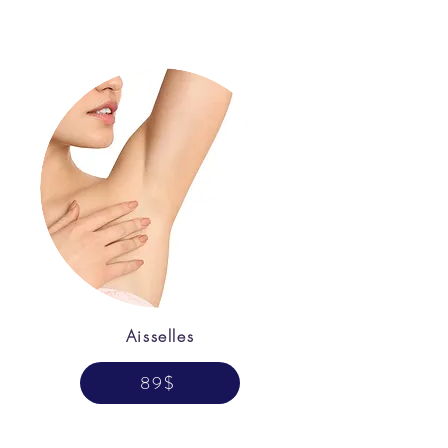
Aisselles
89$