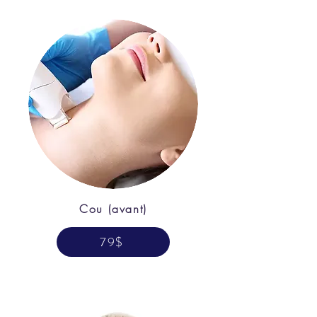
Cou (avant)
79$